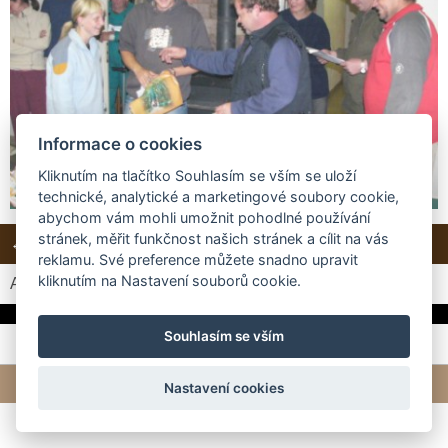
Informace o cookies
Kliknutím na tlačítko Souhlasím se vším se uloží
technické, analytické a marketingové soubory cookie,
abychom vám mohli umožnit pohodlné používání
stránek, měřit funkčnost našich stránek a cílit na vás
← Předchozí
Další →
Zpět do složky
reklamu. Své preference můžete snadno upravit
kliknutím na Nastavení souborů cookie.
Automatické procházení:
3
|
4
|
5
|
6
|
7
(čas ve vteřinách)
Souhlasím se vším
© 2026 eStránky.cz
|
Tvorba webových stránek
Nastavení cookies