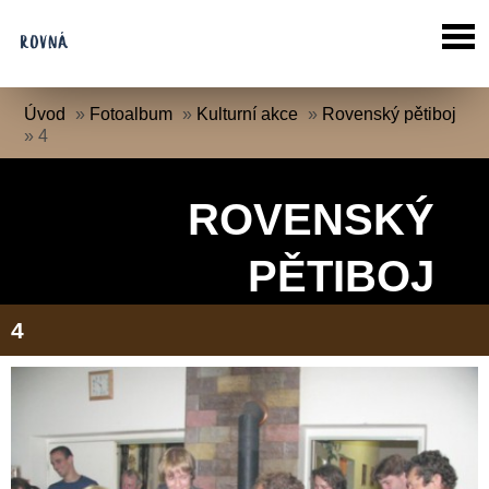
Úvod
»
Fotoalbum
»
Kulturní akce
»
Rovenský pětiboj
»
4
ROVENSKÝ
PĚTIBOJ
4