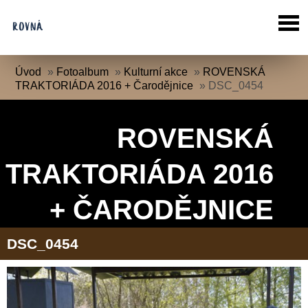
Úvod
»
Fotoalbum
»
Kulturní akce
»
ROVENSKÁ
TRAKTORIÁDA 2016 + Čarodějnice
»
DSC_0454
ROVENSKÁ
TRAKTORIÁDA 2016
+ ČARODĚJNICE
DSC_0454