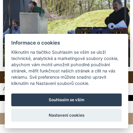
Informace o cookies
Kliknutím na tlačítko Souhlasím se vším se uloží
technické, analytické a marketingové soubory cookie,
abychom vám mohli umožnit pohodlné používání
stránek, měřit funkčnost našich stránek a cílit na vás
← Předchozí
Další →
Zpět do složky
reklamu. Své preference můžete snadno upravit
kliknutím na Nastavení souborů cookie.
Automatické procházení:
3
|
4
|
5
|
6
|
7
(čas ve vteřinách)
Souhlasím se vším
Nastavení cookies
© 2026 eStránky.cz
|
Tvorba webových stránek