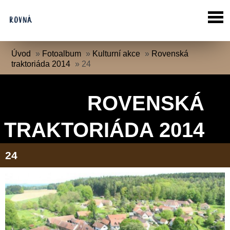
Úvod
»
Fotoalbum
»
Kulturní akce
»
Rovenská
traktoriáda 2014
»
24
ROVENSKÁ
TRAKTORIÁDA 2014
24