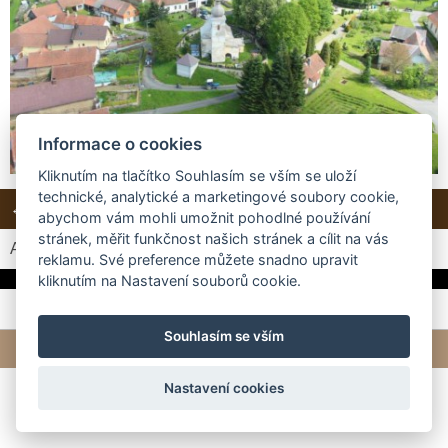
Informace o cookies
Kliknutím na tlačítko Souhlasím se vším se uloží
technické, analytické a marketingové soubory cookie,
← Předchozí
Další →
Zpět do složky
abychom vám mohli umožnit pohodlné používání
stránek, měřit funkčnost našich stránek a cílit na vás
Automatické procházení:
3
|
4
|
5
|
6
|
7
(čas ve vteřinách)
reklamu. Své preference můžete snadno upravit
kliknutím na Nastavení souborů cookie.
Souhlasím se vším
© 2026 eStránky.cz
|
Tvorba webových stránek
Nastavení cookies