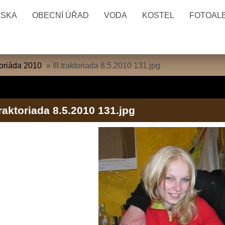
ESKA
OBECNÍ ÚŘAD
VODA
KOSTEL
FOTOAL
oriáda 2010
»
III.traktoriada 8.5.2010 131.jpg
.traktoriada 8.5.2010 131.jpg