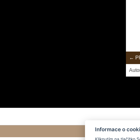
← Př
Auto
Informace o cook
Kliknutím na tlačítko 