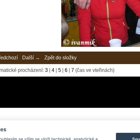
edchozí
Další →
Zpět do složky
matické procházení:
3
|
4
|
5
|
6
|
7
(čas ve vteřinách)
ies
© 2026 eStránky.cz
|
Tvorba webových stránek
Sou
Souhlasím se vším se uloží technické, analytické a