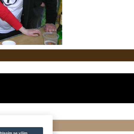
hlasím se vším