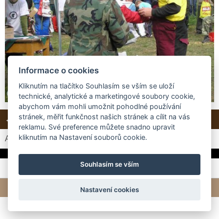
Informace o cookies
Kliknutím na tlačítko Souhlasím se vším se uloží
technické, analytické a marketingové soubory cookie,
abychom vám mohli umožnit pohodlné používání
stránek, měřit funkčnost našich stránek a cílit na vás
← Předchozí
Další →
Zpět do složky
reklamu. Své preference můžete snadno upravit
kliknutím na Nastavení souborů cookie.
Automatické procházení:
3
|
4
|
5
|
6
|
7
(čas ve vteřinách)
Souhlasím se vším
© 2026 eStránky.cz
|
Tvorba webových stránek
Nastavení cookies