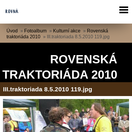
Úvod
»
Fotoalbum
»
Kulturní akce
»
Rovenská
traktoriáda 2010
»
III.traktoriada 8.5.2010 119.jpg
ROVENSKÁ
TRAKTORIÁDA 2010
III.traktoriada 8.5.2010 119.jpg