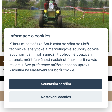
Informace o cookies
Kliknutím na tlačítko Souhlasím se vším se uloží
technické, analytické a marketingové soubory cookie,
abychom vám mohli umožnit pohodlné používání
stránek, měřit funkčnost našich stránek a cílit na vás
← Předchozí
Další →
Zpět do složky
reklamu. Své preference můžete snadno upravit
kliknutím na Nastavení souborů cookie.
Automatické procházení:
3
|
4
|
5
|
6
|
7
(čas ve vteřinách)
Souhlasím se vším
© 2026 eStránky.cz
|
Tvorba webových stránek
Nastavení cookies