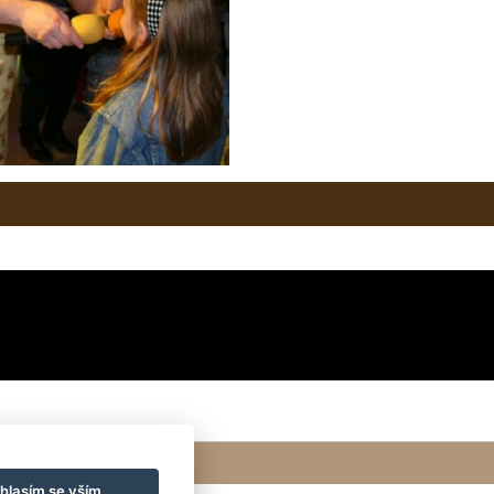
hlasím se vším