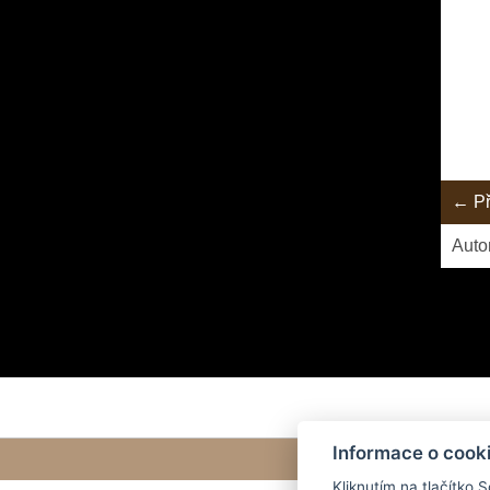
← Př
Auto
Informace o cook
Kliknutím na tlačítko 