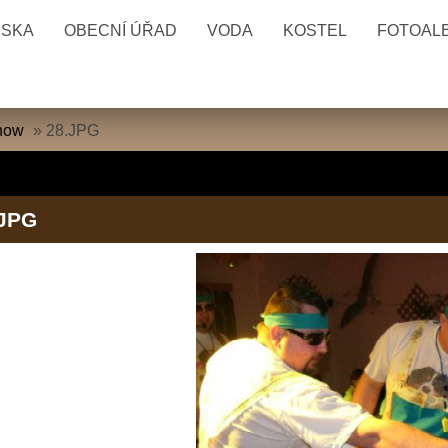
ESKA
OBECNÍ ÚŘAD
VODA
KOSTEL
FOTOAL
how
»
28.JPG
.JPG