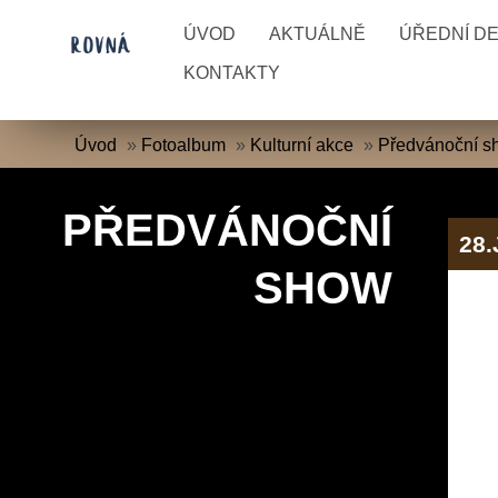
ÚVOD
AKTUÁLNĚ
ÚŘEDNÍ D
KONTAKTY
Úvod
»
Fotoalbum
»
Kulturní akce
»
Předvánoční s
PŘEDVÁNOČNÍ
28
SHOW