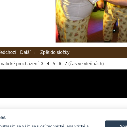
edchozí
Další →
Zpět do složky
matické procházení:
3
|
4
|
5
|
6
|
7
(čas ve vteřinách)
ies
© 2026 eStránky.cz
|
Tvorba webových stránek
Sou
Souhlasím se vším se uloží technické, analytické a