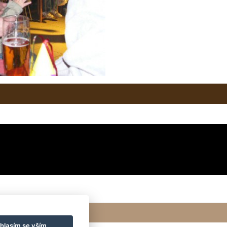
hlasím se vším