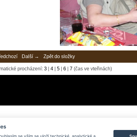
edchozí
Další →
Zpět do složky
matické procházení:
3
|
4
|
5
|
6
|
7
(čas ve vteřinách)
ies
© 2026 eStránky.cz
|
Tvorba webových stránek
Sou
Souhlasím se vším se uloží technické, analytické a