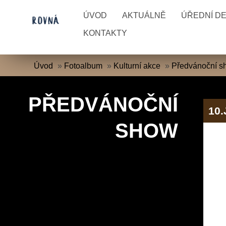
ÚVOD
AKTUÁLNĚ
ÚŘEDNÍ D
KONTAKTY
Úvod
»
Fotoalbum
»
Kulturní akce
»
Předvánoční s
PŘEDVÁNOČNÍ
10
SHOW