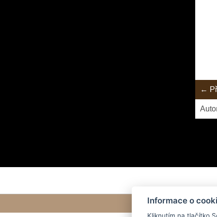
← Př
Auto
Informace o cook
Kliknutím na tlačítko 