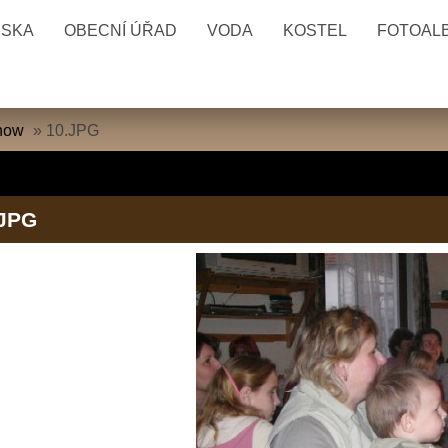
ESKA
OBECNÍ ÚŘAD
VODA
KOSTEL
FOTOAL
how
»
10.JPG
.JPG