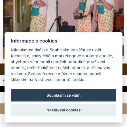
Informace o cookies
Kliknutím na tlačítko Souhlasím se vším se uloží
technické, analytické a marketingové soubory cookie,
abychom vám mohli umožnit pohodlné používání
stránek, měřit funkčnost našich stránek a cílit na vás
← Předchozí
Další →
Zpět do složky
reklamu. Své preference můžete snadno upravit
kliknutím na Nastavení souborů cookie.
Automatické procházení:
3
|
4
|
5
|
6
|
7
(čas ve vteřinách)
Souhlasím se vším
© 2026 eStránky.cz
|
Tvorba webových stránek
Nastavení cookies