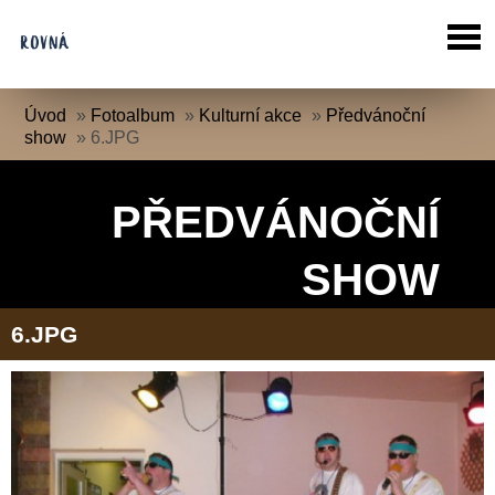
Úvod
»
Fotoalbum
»
Kulturní akce
»
Předvánoční
show
»
6.JPG
PŘEDVÁNOČNÍ
SHOW
6.JPG