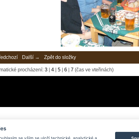
edchozí
Další →
Zpět do složky
matické procházení:
3
|
4
|
5
|
6
|
7
(čas ve vteřinách)
ies
© 2026 eStránky.cz
|
Tvorba webových stránek
Sou
Souhlasím se vším se uloží technické, analytické a