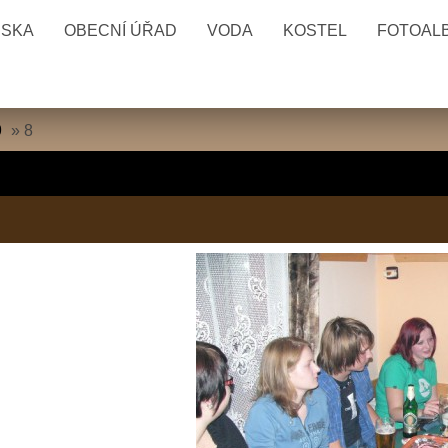
ESKA
OBECNÍ ÚŘAD
VODA
KOSTEL
FOTOAL
9
»
8