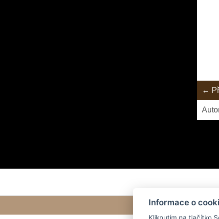
← Př
Auto
Informace o cook
Kliknutím na tlačítko 