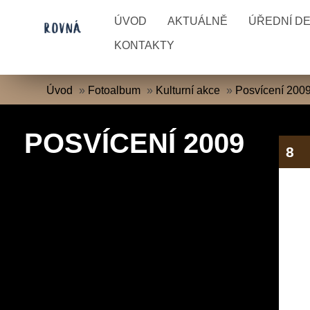
ÚVOD
AKTUÁLNĚ
ÚŘEDNÍ D
KONTAKTY
Úvod
»
Fotoalbum
»
Kulturní akce
»
Posvícení 200
POSVÍCENÍ 2009
8