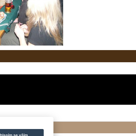
hlasím se vším