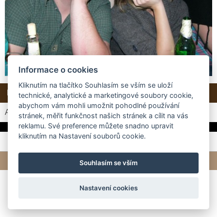
Informace o cookies
Kliknutím na tlačítko Souhlasím se vším se uloží
Další →
Zpět do složky
technické, analytické a marketingové soubory cookie,
abychom vám mohli umožnit pohodlné používání
Automatické procházení:
3
|
4
|
5
|
6
|
7
(čas ve vteřinách)
stránek, měřit funkčnost našich stránek a cílit na vás
reklamu. Své preference můžete snadno upravit
kliknutím na Nastavení souborů cookie.
© 2026 eStránky.cz
|
Tvorba webových stránek
Souhlasím se vším
Nastavení cookies