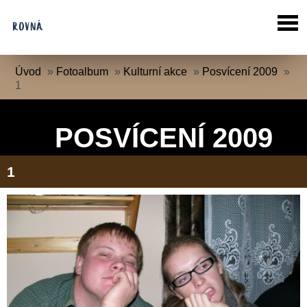
Úvod
»
Fotoalbum
»
Kulturní akce
»
Posvícení 2009
»
1
POSVÍCENÍ 2009
1