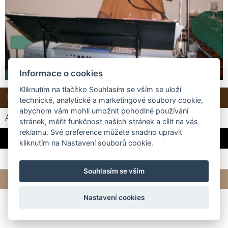
Informace o cookies
Kliknutím na tlačítko Souhlasím se vším se uloží
Další →
Zpět do složky
technické, analytické a marketingové soubory cookie,
abychom vám mohli umožnit pohodlné používání
Automatické procházení:
3
|
4
|
5
|
6
|
7
(čas ve vteřinách)
stránek, měřit funkčnost našich stránek a cílit na vás
reklamu. Své preference můžete snadno upravit
Hudbu na letošní posvícenské zábavě obstaral pan Šulc.
kliknutím na Nastavení souborů cookie.
Souhlasím se vším
© 2026 eStránky.cz
|
Tvorba webových stránek
Nastavení cookies