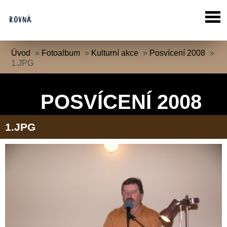
Úvod
»
Fotoalbum
»
Kulturní akce
»
Posvícení 2008
»
1.JPG
POSVÍCENÍ 2008
1.JPG