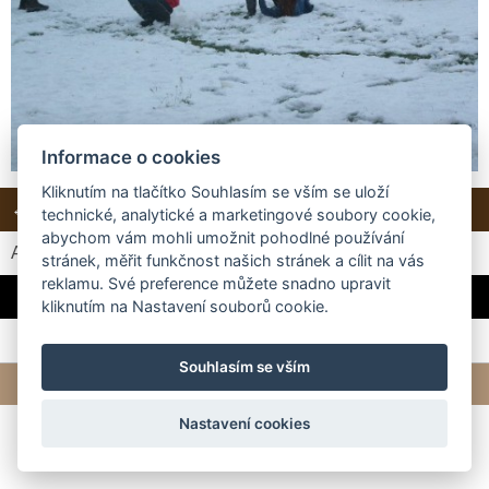
Informace o cookies
Kliknutím na tlačítko Souhlasím se vším se uloží
← Předchozí
Další →
Zpět do složky
technické, analytické a marketingové soubory cookie,
abychom vám mohli umožnit pohodlné používání
Automatické procházení:
3
|
4
|
5
|
6
|
7
(čas ve vteřinách)
stránek, měřit funkčnost našich stránek a cílit na vás
reklamu. Své preference můžete snadno upravit
... a dětská radost z prvního sněhu :-) Studí stejně jako loni :-)
kliknutím na Nastavení souborů cookie.
Souhlasím se vším
© 2026 eStránky.cz
|
Tvorba webových stránek
Nastavení cookies