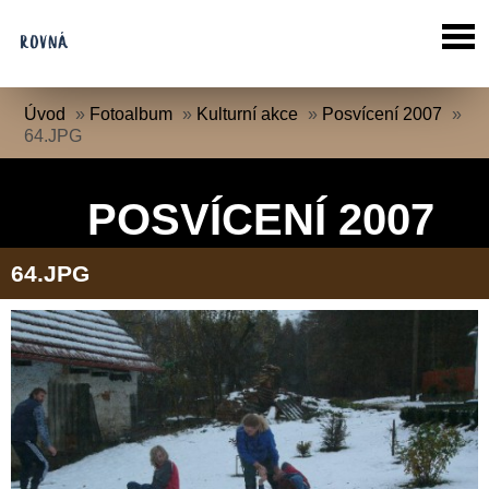
Úvod
»
Fotoalbum
»
Kulturní akce
»
Posvícení 2007
»
64.JPG
POSVÍCENÍ 2007
64.JPG