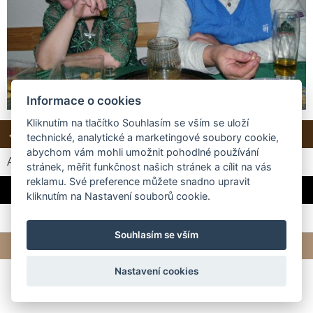
Informace o cookies
Kliknutím na tlačítko Souhlasím se vším se uloží
← Předchozí
Další →
Zpět do složky
technické, analytické a marketingové soubory cookie,
abychom vám mohli umožnit pohodlné používání
Automatické procházení:
3
|
4
|
5
|
6
|
7
(čas ve vteřinách)
stránek, měřit funkčnost našich stránek a cílit na vás
reklamu. Své preference můžete snadno upravit
... a někdo zase posvícenské řízečky :-)
kliknutím na Nastavení souborů cookie.
Souhlasím se vším
© 2026 eStránky.cz
|
Tvorba webových stránek
Nastavení cookies