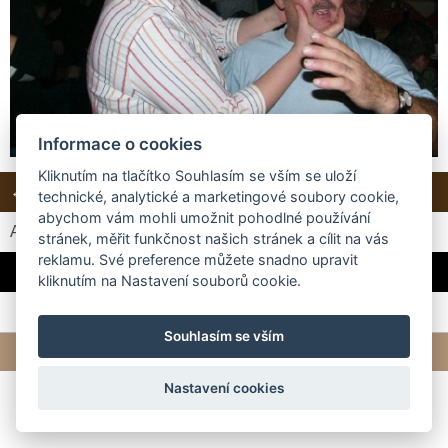
Informace o cookies
Kliknutím na tlačítko Souhlasím se vším se uloží
← Předchozí
Další →
Zpět do složky
technické, analytické a marketingové soubory cookie,
abychom vám mohli umožnit pohodlné používání
Automatické procházení:
3
|
4
|
5
|
6
|
7
(čas ve vteřinách)
stránek, měřit funkčnost našich stránek a cílit na vás
reklamu. Své preference můžete snadno upravit
Zima, zima, zima je tu.... :-)
kliknutím na Nastavení souborů cookie.
Souhlasím se vším
© 2026 eStránky.cz
|
Tvorba webových stránek
Nastavení cookies