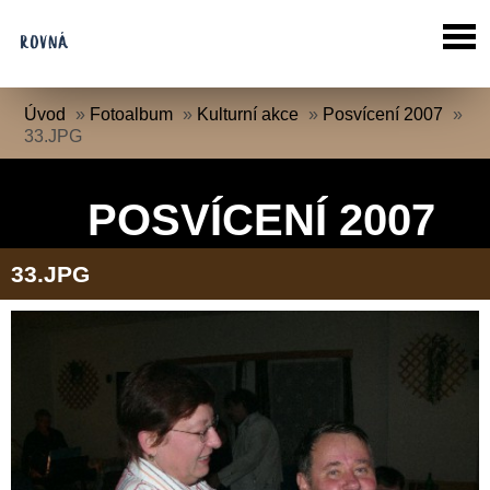
Úvod
»
Fotoalbum
»
Kulturní akce
»
Posvícení 2007
»
33.JPG
POSVÍCENÍ 2007
33.JPG