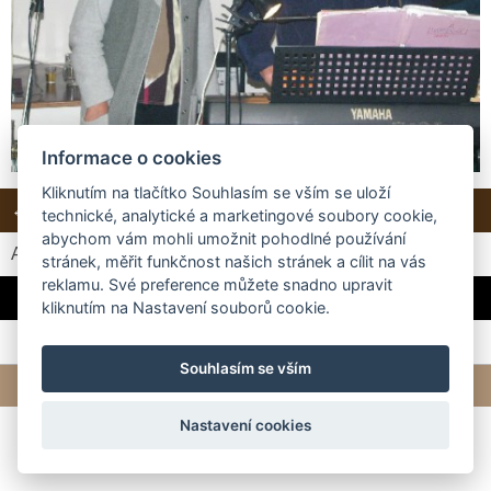
Informace o cookies
Kliknutím na tlačítko Souhlasím se vším se uloží
← Předchozí
Další →
Zpět do složky
technické, analytické a marketingové soubory cookie,
abychom vám mohli umožnit pohodlné používání
Automatické procházení:
3
|
4
|
5
|
6
|
7
(čas ve vteřinách)
stránek, měřit funkčnost našich stránek a cílit na vás
reklamu. Své preference můžete snadno upravit
Manželé Duškovi
kliknutím na Nastavení souborů cookie.
Souhlasím se vším
© 2026 eStránky.cz
|
Tvorba webových stránek
Nastavení cookies