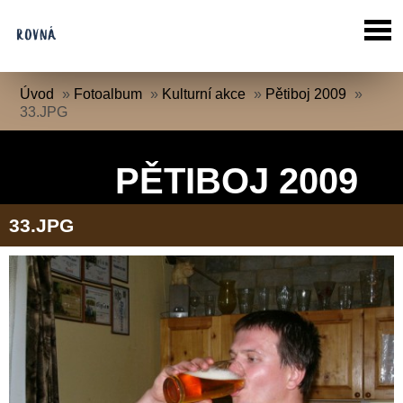
Úvod
»
Fotoalbum
»
Kulturní akce
»
Pětiboj 2009
»
33.JPG
PĚTIBOJ 2009
33.JPG