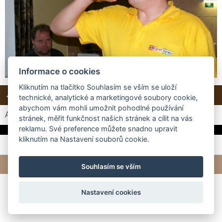
Informace o cookies
Kliknutím na tlačítko Souhlasím se vším se uloží
← Předchozí
Další →
Zpět do složky
technické, analytické a marketingové soubory cookie,
abychom vám mohli umožnit pohodlné používání
Automatické procházení:
3
|
4
|
5
|
6
|
7
(čas ve vteřinách)
stránek, měřit funkčnost našich stránek a cílit na vás
reklamu. Své preference můžete snadno upravit
kliknutím na Nastavení souborů cookie.
© 2026 eStránky.cz
|
Tvorba webových stránek
Souhlasím se vším
Nastavení cookies