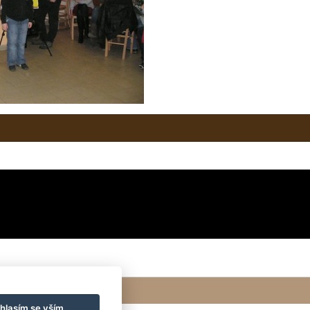
hlasím se vším