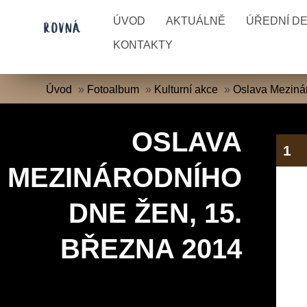
ÚVOD
AKTUÁLNĚ
ÚŘEDNÍ D
KONTAKTY
Úvod
»
Fotoalbum
»
Kulturní akce
»
Oslava Mezinár
OSLAVA
1
MEZINÁRODNÍHO
DNE ŽEN, 15.
BŘEZNA 2014