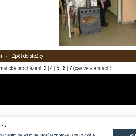
ší →
Zpět do složky
matické procházení:
3
|
4
|
5
|
6
|
7
(čas ve vteřinách)
ies
© 2026 eStránky.cz
|
Tvorba webových stránek
Sou
Souhlasím se vším se uloží technické, analytické a