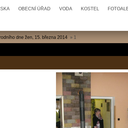
ESKA
OBECNÍ ÚŘAD
VODA
KOSTEL
FOTOAL
odního dne žen, 15. března 2014
»
1