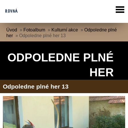
Úvod
»
Fotoalbum
»
Kulturní akce
»
Odpoledne plné
her
»
Odpoledne plné her 13
ODPOLEDNE PLNÉ
HER
Odpoledne plné her 13