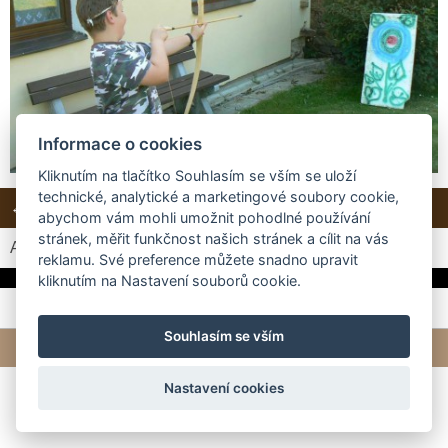
Informace o cookies
Kliknutím na tlačítko Souhlasím se vším se uloží
technické, analytické a marketingové soubory cookie,
← Předchozí
Další →
Zpět do složky
abychom vám mohli umožnit pohodlné používání
stránek, měřit funkčnost našich stránek a cílit na vás
Automatické procházení:
3
|
4
|
5
|
6
|
7
(čas ve vteřinách)
reklamu. Své preference můžete snadno upravit
kliknutím na Nastavení souborů cookie.
Souhlasím se vším
© 2026 eStránky.cz
|
Tvorba webových stránek
Nastavení cookies