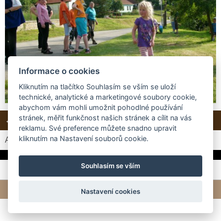
Informace o cookies
Kliknutím na tlačítko Souhlasím se vším se uloží
technické, analytické a marketingové soubory cookie,
abychom vám mohli umožnit pohodlné používání
stránek, měřit funkčnost našich stránek a cílit na vás
← Předchozí
Další →
Zpět do složky
reklamu. Své preference můžete snadno upravit
kliknutím na Nastavení souborů cookie.
Automatické procházení:
3
|
4
|
5
|
6
|
7
(čas ve vteřinách)
Souhlasím se vším
© 2026 eStránky.cz
|
Tvorba webových stránek
Nastavení cookies