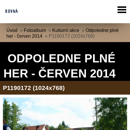
Úvod
»
Fotoalbum
»
Kulturní akce
»
Odpoledne plné
her - červen 2014
»
P1190172 (1024x768)
ODPOLEDNE PLNÉ
HER - ČERVEN 2014
P1190172 (1024x768)