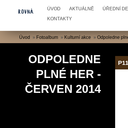
ÚVOD
AKTUÁLNĚ
ÚŘEDNÍ D
KONTAKTY
Úvod
»
Fotoalbum
»
Kulturní akce
»
Odpoledne plné
ODPOLEDNE
P11
PLNÉ HER -
ČERVEN 2014