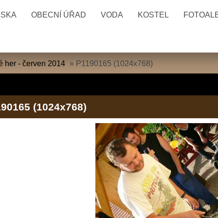
ESKA
OBECNÍ ÚŘAD
VODA
KOSTEL
FOTOAL
 her - červen 2014
»
P1190165 (1024x768)
90165 (1024x768)