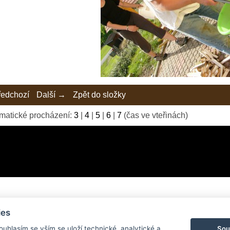
edchozí
Další →
Zpět do složky
matické procházení:
3
|
4
|
5
|
6
|
7
(čas ve vteřinách)
ies
© 2026 eStránky.cz
|
Tvorba webových stránek
Sou
Souhlasím se vším se uloží technické, analytické a