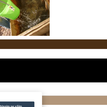
hlasím se vším