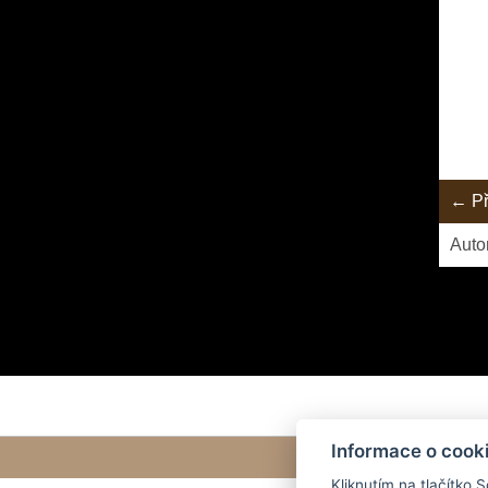
← Př
Auto
Informace o cook
Kliknutím na tlačítko 