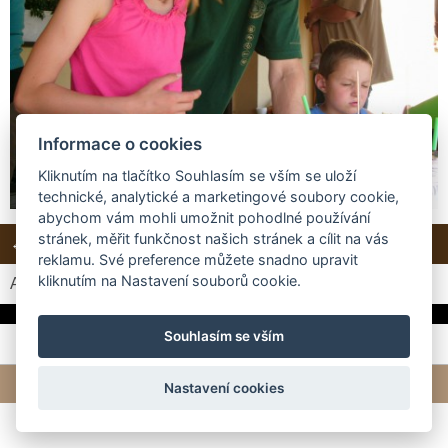
Informace o cookies
Kliknutím na tlačítko Souhlasím se vším se uloží
technické, analytické a marketingové soubory cookie,
abychom vám mohli umožnit pohodlné používání
stránek, měřit funkčnost našich stránek a cílit na vás
← Předchozí
Další →
Zpět do složky
reklamu. Své preference můžete snadno upravit
kliknutím na Nastavení souborů cookie.
Automatické procházení:
3
|
4
|
5
|
6
|
7
(čas ve vteřinách)
Souhlasím se vším
© 2026 eStránky.cz
|
Tvorba webových stránek
Nastavení cookies