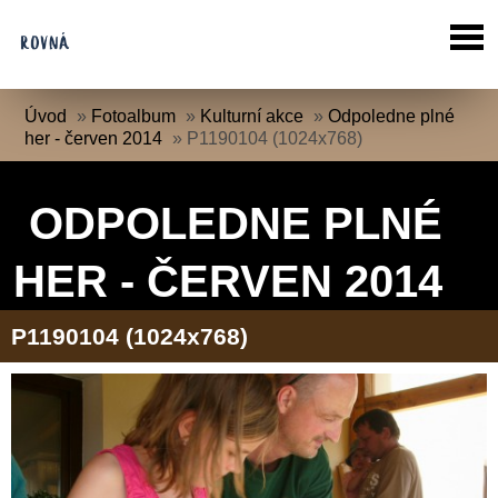
Úvod
»
Fotoalbum
»
Kulturní akce
»
Odpoledne plné
her - červen 2014
»
P1190104 (1024x768)
ODPOLEDNE PLNÉ
HER - ČERVEN 2014
P1190104 (1024x768)