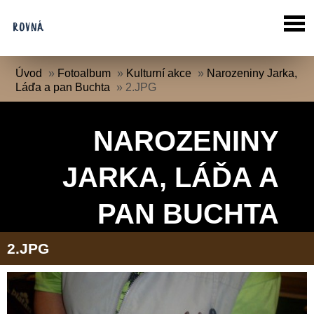
Úvod
»
Fotoalbum
»
Kulturní akce
»
Narozeniny Jarka,
Láďa a pan Buchta
»
2.JPG
NAROZENINY
JARKA, LÁĎA A
PAN BUCHTA
2.JPG