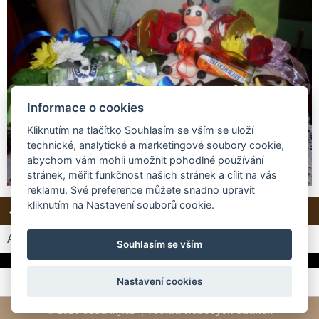
Informace o cookies
Kliknutím na tlačítko Souhlasím se vším se uloží
technické, analytické a marketingové soubory cookie,
abychom vám mohli umožnit pohodlné používání
stránek, měřit funkčnost našich stránek a cílit na vás
reklamu. Své preference můžete snadno upravit
kliknutím na Nastavení souborů cookie.
← Předchozí
Další →
Zpět do složky
Automatické procházení:
3
|
4
|
5
|
6
|
7
(čas ve vteřinách)
Souhlasím se vším
Nastavení cookies
© 2026 eStránky.cz
|
Tvorba webových stránek