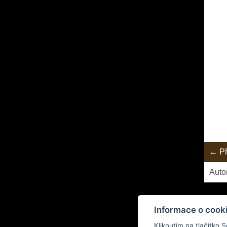
← Př
Auto
Teď už
Informace o cook
Kliknutím na tlačítko 