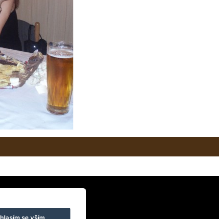
a, jestli by to nebylo lepší :-)
hlasím se vším