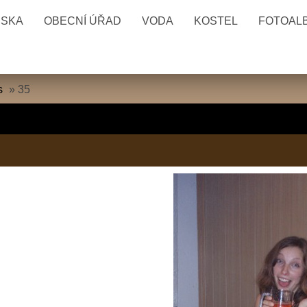
ESKA
OBECNÍ ÚŘAD
VODA
KOSTEL
FOTOAL
s
»
35