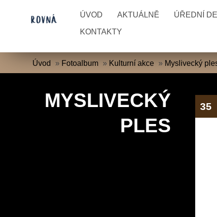
ÚVOD
AKTUÁLNĚ
ÚŘEDNÍ D
KONTAKTY
Úvod
»
Fotoalbum
»
Kulturní akce
»
Myslivecký ple
MYSLIVECKÝ
35
PLES