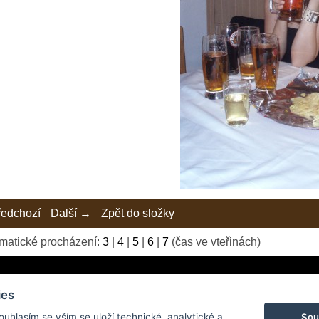
edchozí
Další →
Zpět do složky
matické procházení:
3
|
4
|
5
|
6
|
7
(čas ve vteřinách)
 mi nikdo nemůže tvrdit, že chybím na fotkách. Teď se nabízí otázk
ies
Sou
Souhlasím se vším se uloží technické, analytické a