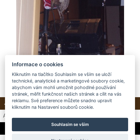
Informace o cookies
Kliknutím na tlačítko Souhlasím se vším se uloží
technické, analytické a marketingové soubory cookie,
abychom vám mohli umožnit pohodlné používání
stránek, měřit funkčnost našich stránek a cílit na vás
reklamu. Své preference můžete snadno upravit
← Předchozí
Další →
Zpět do složky
kliknutím na Nastavení souborů cookie.
Automatické procházení:
3
|
4
|
5
|
6
|
7
(čas ve vteřinách)
Souhlasím se vším
Myslivecké zátiší