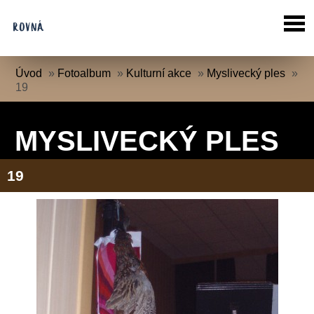
Úvod
»
Fotoalbum
»
Kulturní akce
»
Myslivecký ples
»
19
MYSLIVECKÝ PLES
19