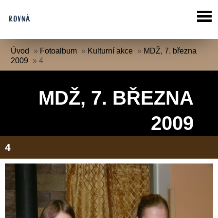
Úvod
»
Fotoalbum
»
Kulturní akce
»
MDŽ, 7. března
2009
»
4
MDŽ, 7. BŘEZNA
2009
4