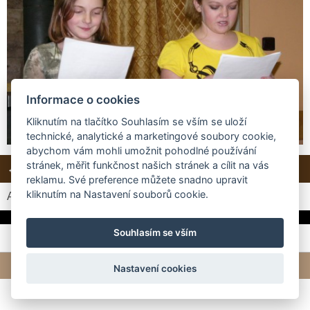
Informace o cookies
Kliknutím na tlačítko Souhlasím se vším se uloží
technické, analytické a marketingové soubory cookie,
abychom vám mohli umožnit pohodlné používání
stránek, měřit funkčnost našich stránek a cílit na vás
← Předchozí
Další →
Zpět do složky
reklamu. Své preference můžete snadno upravit
kliknutím na Nastavení souborů cookie.
Automatické procházení:
3
|
4
|
5
|
6
|
7
(čas ve vteřinách)
Souhlasím se vším
© 2026 eStránky.cz
|
Tvorba webových stránek
Nastavení cookies