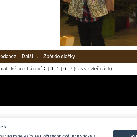
edchozí
Další →
Zpět do složky
matické procházení:
3
|
4
|
5
|
6
|
7
(čas ve vteřinách)
ies
© 2026 eStránky.cz
|
Tvorba webových stránek
Sou
Souhlasím se vším se uloží technické, analytické a