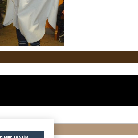
hlasím se vším