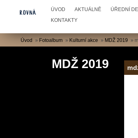
ÚVOD
AKTUÁLNĚ
ÚŘEDNÍ D
KONTAKTY
Úvod
»
Fotoalbum
»
Kulturní akce
»
MDŽ 2019
»
m
MDŽ 2019
md