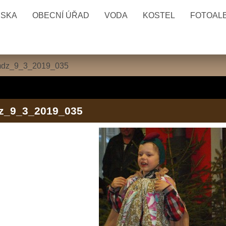
ESKA
OBECNÍ ÚŘAD
VODA
KOSTEL
FOTOAL
dz_9_3_2019_035
z_9_3_2019_035