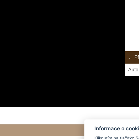
← Př
Auto
Informace o cook
Kliknutím na tlačítko 