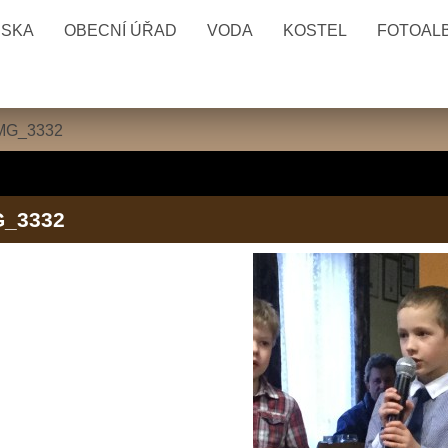
ESKA
OBECNÍ ÚŘAD
VODA
KOSTEL
FOTOAL
MG_3332
G_3332