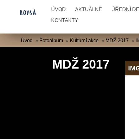
ÚVOD
AKTUÁLNĚ
ÚŘEDNÍ D
KONTAKTY
Úvod
»
Fotoalbum
»
Kulturní akce
»
MDŽ 2017
»
I
MDŽ 2017
IM