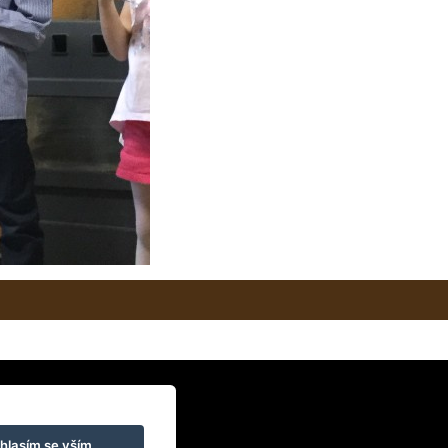
hlasím se vším