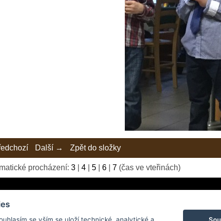
edchozí
Další →
Zpět do složky
matické procházení:
3
|
4
|
5
|
6
|
7
(čas ve vteřinách)
ies
Sou
Souhlasím se vším se uloží technické, analytické a