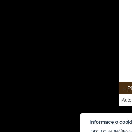
← Př
Auto
Informace o cook
Kliknutím na tlačítko 