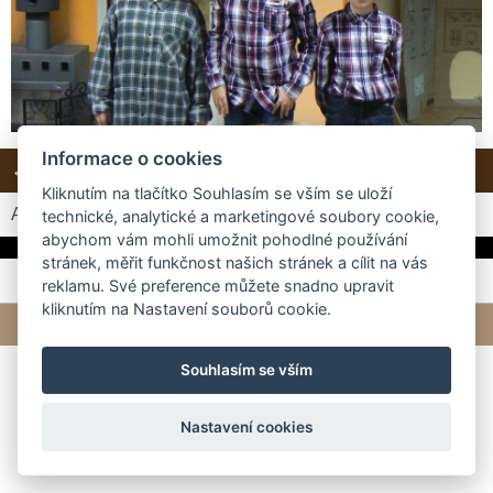
Informace o cookies
← Předchozí
Další →
Zpět do složky
Kliknutím na tlačítko Souhlasím se vším se uloží
Automatické procházení:
3
|
4
|
5
|
6
|
7
(čas ve vteřinách)
technické, analytické a marketingové soubory cookie,
abychom vám mohli umožnit pohodlné používání
stránek, měřit funkčnost našich stránek a cílit na vás
reklamu. Své preference můžete snadno upravit
kliknutím na Nastavení souborů cookie.
© 2026 eStránky.cz
|
Tvorba webových stránek
Souhlasím se vším
Nastavení cookies