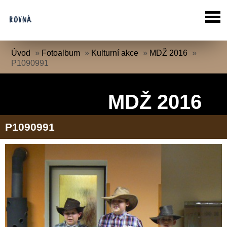
Úvod
»
Fotoalbum
»
Kulturní akce
»
MDŽ 2016
»
P1090991
MDŽ 2016
P1090991