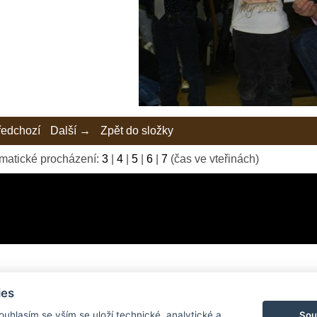
edchozí
Další →
Zpět do složky
matické procházení:
3
|
4
|
5
|
6
|
7
(čas ve vteřinách)
ies
© 2026 eStránky.cz
|
Tvorba webových stránek
Sou
Souhlasím se vším se uloží technické, analytické a