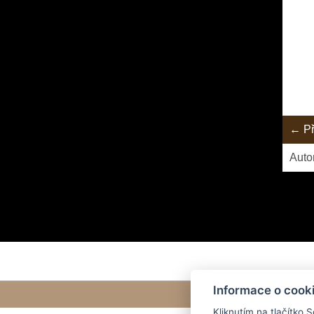
← Př
Auto
Informace o cook
Kliknutím na tlačítko 