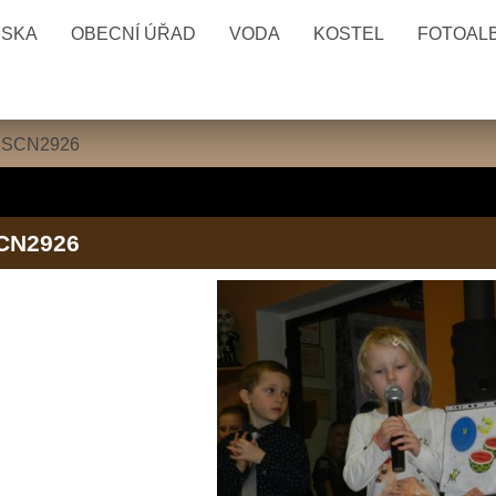
ESKA
OBECNÍ ÚŘAD
VODA
KOSTEL
FOTOAL
SCN2926
CN2926