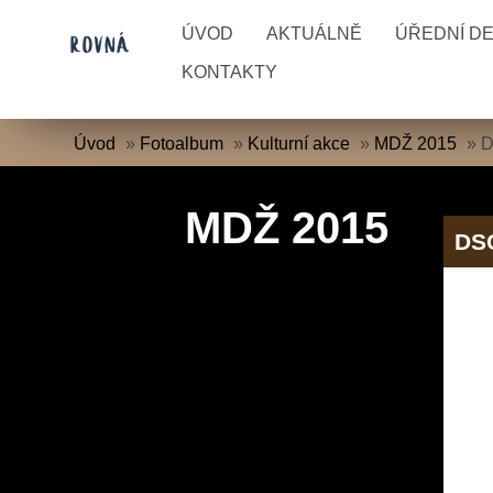
ÚVOD
AKTUÁLNĚ
ÚŘEDNÍ D
KONTAKTY
Úvod
»
Fotoalbum
»
Kulturní akce
»
MDŽ 2015
»
D
MDŽ 2015
DS