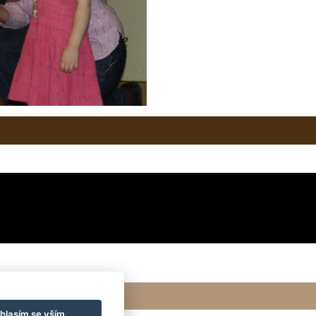
hlasím se vším