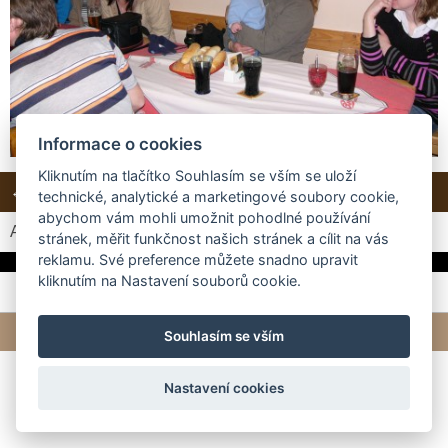
Informace o cookies
Kliknutím na tlačítko Souhlasím se vším se uloží
← Předchozí
Další →
Zpět do složky
technické, analytické a marketingové soubory cookie,
abychom vám mohli umožnit pohodlné používání
Automatické procházení:
3
|
4
|
5
|
6
|
7
(čas ve vteřinách)
stránek, měřit funkčnost našich stránek a cílit na vás
reklamu. Své preference můžete snadno upravit
kliknutím na Nastavení souborů cookie.
© 2026 eStránky.cz
|
Tvorba webových stránek
Souhlasím se vším
Nastavení cookies