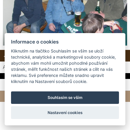
Informace o cookies
Kliknutím na tlačítko Souhlasím se vším se uloží
← Předchozí
Další →
Zpět do složky
technické, analytické a marketingové soubory cookie,
abychom vám mohli umožnit pohodlné používání
Automatické procházení:
3
|
4
|
5
|
6
|
7
(čas ve vteřinách)
stránek, měřit funkčnost našich stránek a cílit na vás
reklamu. Své preference můžete snadno upravit
kliknutím na Nastavení souborů cookie.
© 2026 eStránky.cz
|
Tvorba webových stránek
Souhlasím se vším
Nastavení cookies