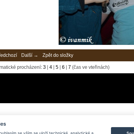
edchozí
Další →
Zpět do složky
matické procházení:
3
|
4
|
5
|
6
|
7
(čas ve vteřinách)
ies
© 2026 eStránky.cz
|
Tvorba webových stránek
Sou
Souhlasím se vším se uloží technické, analytické a