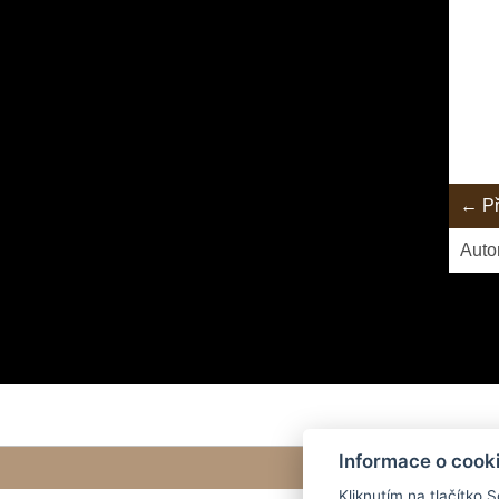
← Př
Auto
Informace o cook
Kliknutím na tlačítko 