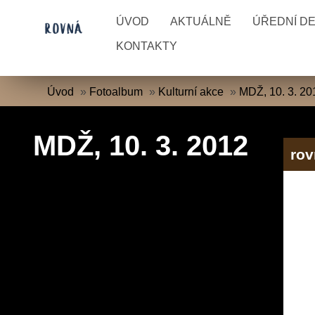
ÚVOD
AKTUÁLNĚ
ÚŘEDNÍ D
KONTAKTY
Úvod
»
Fotoalbum
»
Kulturní akce
»
MDŽ, 10. 3. 20
MDŽ, 10. 3. 2012
rov