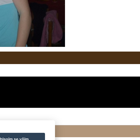
hlasím se vším