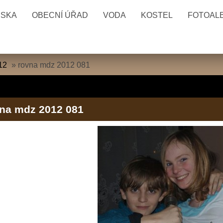
ESKA
OBECNÍ ÚŘAD
VODA
KOSTEL
FOTOAL
12
»
rovna mdz 2012 081
na mdz 2012 081