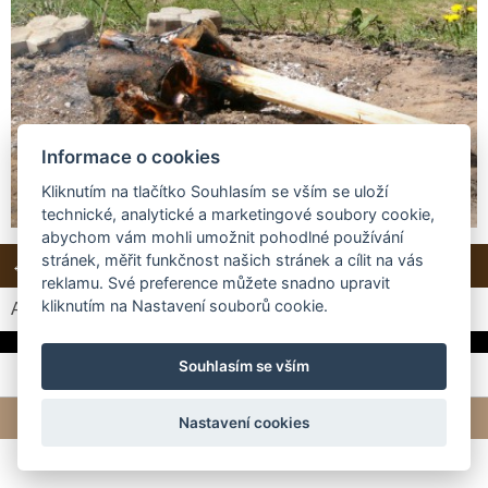
Informace o cookies
Kliknutím na tlačítko Souhlasím se vším se uloží
technické, analytické a marketingové soubory cookie,
abychom vám mohli umožnit pohodlné používání
stránek, měřit funkčnost našich stránek a cílit na vás
← Předchozí
Další →
Zpět do složky
reklamu. Své preference můžete snadno upravit
kliknutím na Nastavení souborů cookie.
Automatické procházení:
3
|
4
|
5
|
6
|
7
(čas ve vteřinách)
Souhlasím se vším
© 2026 eStránky.cz
|
Tvorba webových stránek
Nastavení cookies