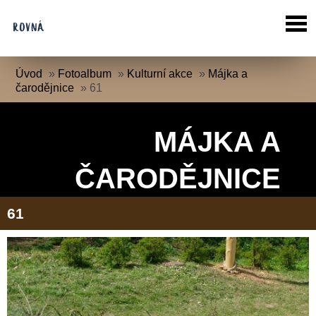
Úvod
»
Fotoalbum
»
Kulturní akce
»
Májka a
čarodějnice
»
61
MÁJKA A
ČARODĚJNICE
61