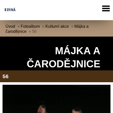
Úvod
»
Fotoalbum
»
Kulturní akce
»
Májka a
čarodějnice
»
56
MÁJKA A
ČARODĚJNICE
56