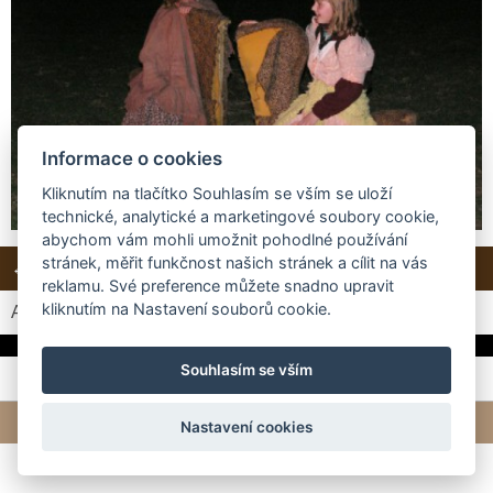
Informace o cookies
Kliknutím na tlačítko Souhlasím se vším se uloží
technické, analytické a marketingové soubory cookie,
abychom vám mohli umožnit pohodlné používání
stránek, měřit funkčnost našich stránek a cílit na vás
← Předchozí
Další →
Zpět do složky
reklamu. Své preference můžete snadno upravit
kliknutím na Nastavení souborů cookie.
Automatické procházení:
3
|
4
|
5
|
6
|
7
(čas ve vteřinách)
Souhlasím se vším
© 2026 eStránky.cz
|
Tvorba webových stránek
Nastavení cookies