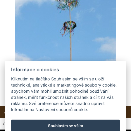
Informace o cookies
Kliknutím na tlačítko Souhlasím se vším se uloží
technické, analytické a marketingové soubory cookie,
abychom vám mohli umožnit pohodlné používání
stránek, měřit funkčnost našich stránek a cílit na vás
reklamu. Své preference můžete snadno upravit
kliknutím na Nastavení souborů cookie.
← Předchozí
Další →
Zpět do složky
Automatické procházení:
3
|
4
|
5
|
6
|
7
(čas ve vteřinách)
Souhlasím se vším