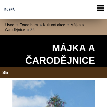
Úvod
»
Fotoalbum
»
Kulturní akce
»
Májka a
čarodějnice
»
35
MÁJKA A
ČARODĚJNICE
35