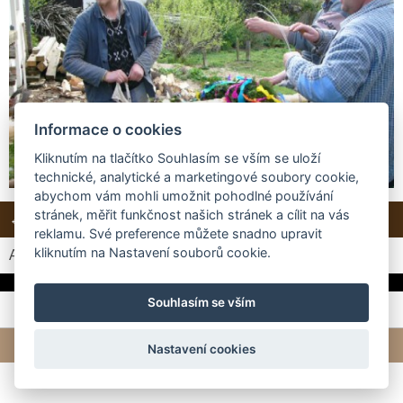
Informace o cookies
Kliknutím na tlačítko Souhlasím se vším se uloží
technické, analytické a marketingové soubory cookie,
abychom vám mohli umožnit pohodlné používání
stránek, měřit funkčnost našich stránek a cílit na vás
← Předchozí
Další →
Zpět do složky
reklamu. Své preference můžete snadno upravit
kliknutím na Nastavení souborů cookie.
Automatické procházení:
3
|
4
|
5
|
6
|
7
(čas ve vteřinách)
Souhlasím se vším
© 2026 eStránky.cz
|
Tvorba webových stránek
Nastavení cookies