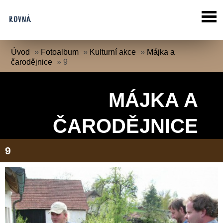
Úvod
»
Fotoalbum
»
Kulturní akce
»
Májka a
čarodějnice
»
9
MÁJKA A
ČARODĚJNICE
9