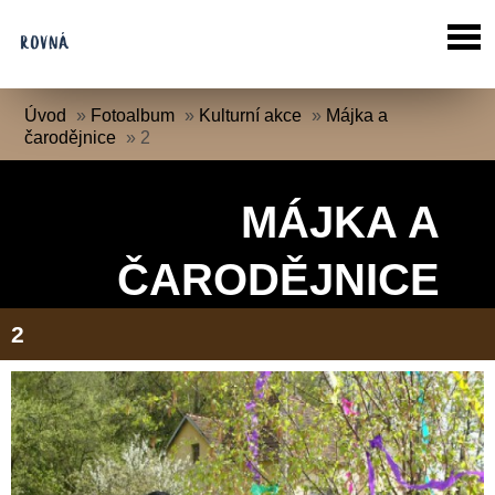
Úvod
»
Fotoalbum
»
Kulturní akce
»
Májka a
čarodějnice
»
2
MÁJKA A
ČARODĚJNICE
2