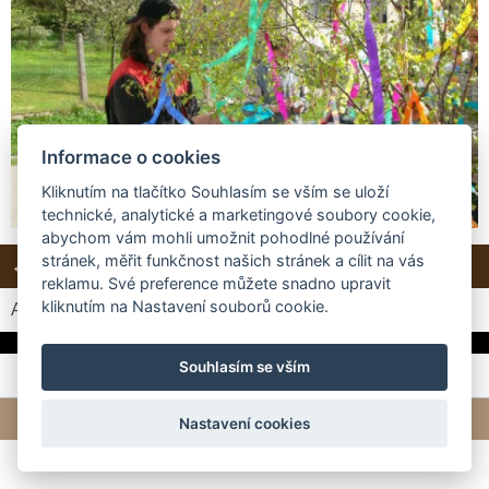
Informace o cookies
Kliknutím na tlačítko Souhlasím se vším se uloží
technické, analytické a marketingové soubory cookie,
abychom vám mohli umožnit pohodlné používání
stránek, měřit funkčnost našich stránek a cílit na vás
← Předchozí
Další →
Zpět do složky
reklamu. Své preference můžete snadno upravit
kliknutím na Nastavení souborů cookie.
Automatické procházení:
3
|
4
|
5
|
6
|
7
(čas ve vteřinách)
Souhlasím se vším
© 2026 eStránky.cz
|
Tvorba webových stránek
Nastavení cookies