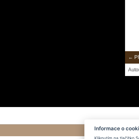
← Př
Auto
Informace o cook
Kliknutím na tlačítko 