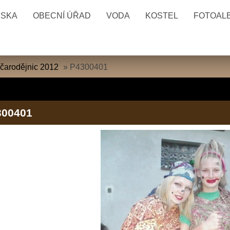
ESKA
OBECNÍ ÚŘAD
VODA
KOSTEL
FOTOAL
 čarodějnic 2012
»
P4300401
300401