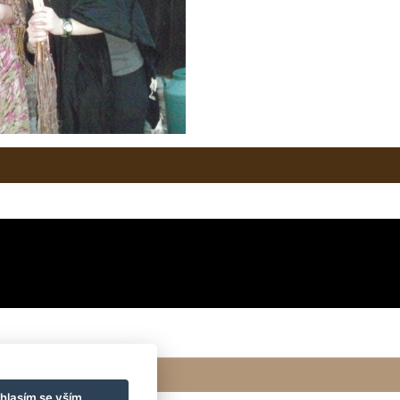
hlasím se vším