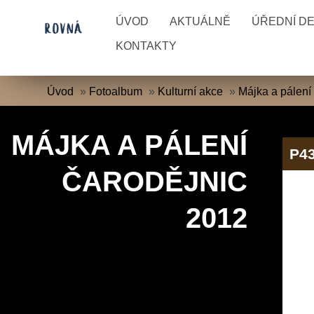
ÚVOD
AKTUÁLNĚ
ÚŘEDNÍ D
KONTAKTY
Úvod
»
Fotoalbum
»
Kulturní akce
»
Májka a pálení
MÁJKA A PÁLENÍ
P4
ČARODĚJNIC
2012