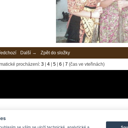
edchozí
Další →
Zpět do složky
matické procházení:
3
|
4
|
5
|
6
|
7
(čas ve vteřinách)
ies
© 2026 eStránky.cz
|
Tvorba webových stránek
Sou
Souhlasím se vším se uloží technické, analytické a