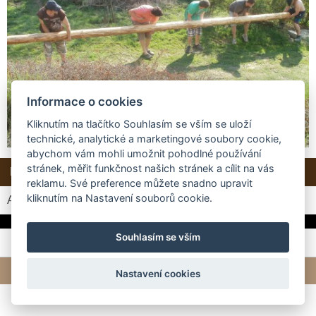
Informace o cookies
Kliknutím na tlačítko Souhlasím se vším se uloží
technické, analytické a marketingové soubory cookie,
abychom vám mohli umožnit pohodlné používání
stránek, měřit funkčnost našich stránek a cílit na vás
Další →
Zpět do složky
reklamu. Své preference můžete snadno upravit
kliknutím na Nastavení souborů cookie.
Automatické procházení:
3
|
4
|
5
|
6
|
7
(čas ve vteřinách)
Souhlasím se vším
© 2026 eStránky.cz
|
Tvorba webových stránek
Nastavení cookies