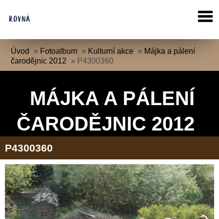
Úvod
»
Fotoalbum
»
Kulturní akce
»
Májka a pálení
čarodějnic 2012
»
P4300360
MÁJKA A PÁLENÍ
ČARODĚJNIC 2012
P4300360