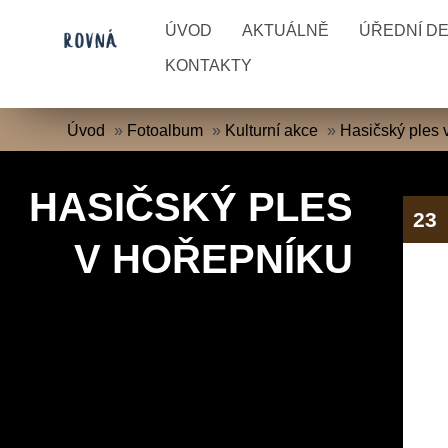
ÚVOD
AKTUÁLNĚ
ÚŘEDNÍ D
KONTAKTY
Úvod
»
Fotoalbum
»
Kulturní akce
»
Hasičský ples 
HASIČSKÝ PLES
23
V HOŘEPNÍKU