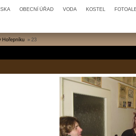
ESKA
OBECNÍ ÚŘAD
VODA
KOSTEL
FOTOAL
v Hořepníku
»
23