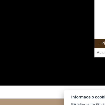
← Př
Auto
Přece 
Informace o cook
Kliknutím na tlačítko 