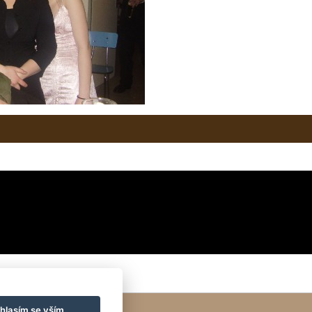
hlasím se vším