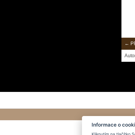
← Př
Auto
Informace o cook
Kliknutím na tlačítko 