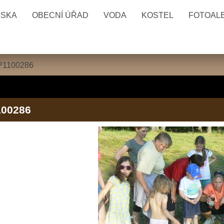
ESKA
OBECNÍ ÚŘAD
VODA
KOSTEL
FOTOAL
P1100286
100286