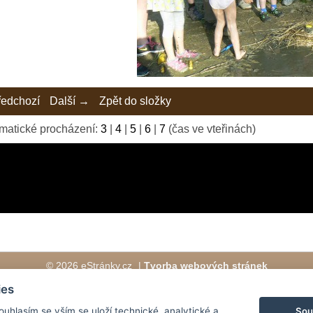
edchozí
Další →
Zpět do složky
matické procházení:
3
|
4
|
5
|
6
|
7
(čas ve vteřinách)
© 2026 eStránky.cz
|
Tvorba webových stránek
ies
Sou
Souhlasím se vším se uloží technické, analytické a