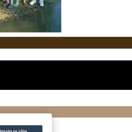
hlasím se vším