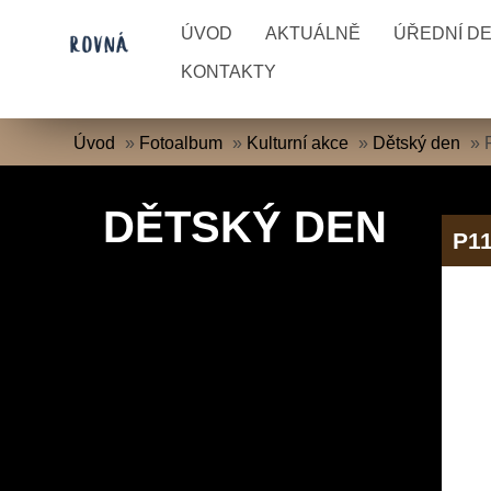
ÚVOD
AKTUÁLNĚ
ÚŘEDNÍ D
KONTAKTY
Úvod
»
Fotoalbum
»
Kulturní akce
»
Dětský den
»
DĚTSKÝ DEN
P1