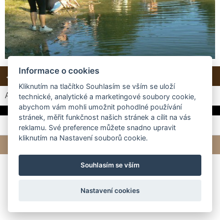
Informace o cookies
← Předchozí
Další →
Zpět do složky
Kliknutím na tlačítko Souhlasím se vším se uloží
Automatické procházení:
3
|
4
|
5
|
6
|
7
(čas ve vteřinách)
technické, analytické a marketingové soubory cookie,
abychom vám mohli umožnit pohodlné používání
stránek, měřit funkčnost našich stránek a cílit na vás
reklamu. Své preference můžete snadno upravit
kliknutím na Nastavení souborů cookie.
© 2026 eStránky.cz
|
Tvorba webových stránek
Souhlasím se vším
Nastavení cookies