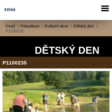
Úvod
»
Fotoalbum
»
Kulturní akce
»
Dětský den
»
P1100235
DĚTSKÝ DEN
P1100235