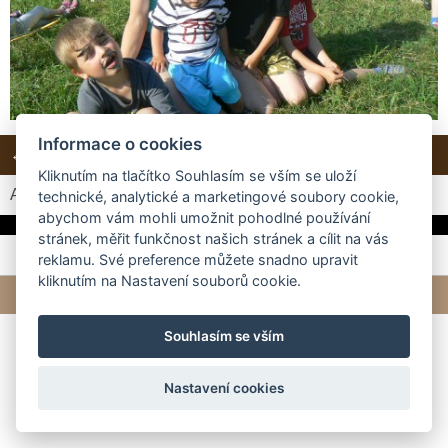
Informace o cookies
← Předchozí
Další →
Zpět do složky
Kliknutím na tlačítko Souhlasím se vším se uloží
Automatické procházení:
3
|
4
|
5
|
6
|
7
(čas ve vteřinách)
technické, analytické a marketingové soubory cookie,
abychom vám mohli umožnit pohodlné používání
stránek, měřit funkčnost našich stránek a cílit na vás
reklamu. Své preference můžete snadno upravit
kliknutím na Nastavení souborů cookie.
© 2026 eStránky.cz
|
Tvorba webových stránek
Souhlasím se vším
Nastavení cookies