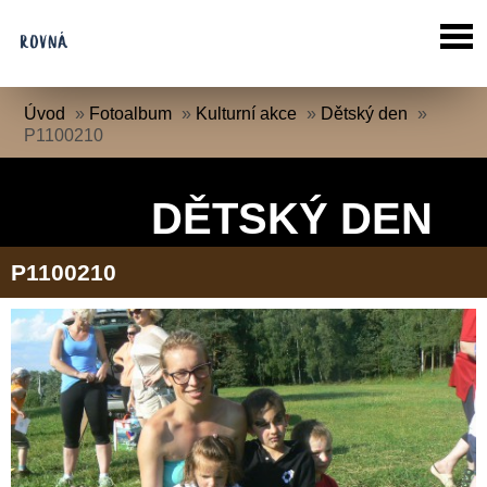
Úvod
»
Fotoalbum
»
Kulturní akce
»
Dětský den
»
P1100210
DĚTSKÝ DEN
P1100210