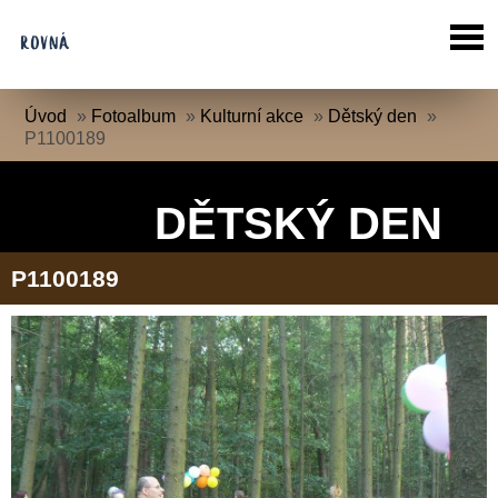
Úvod
»
Fotoalbum
»
Kulturní akce
»
Dětský den
»
P1100189
DĚTSKÝ DEN
P1100189