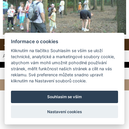
Informace o cookies
← Předchozí
Další →
Zpět do složky
Kliknutím na tlačítko Souhlasím se vším se uloží
Automatické procházení:
3
|
4
|
5
|
6
|
7
(čas ve vteřinách)
technické, analytické a marketingové soubory cookie,
abychom vám mohli umožnit pohodlné používání
stránek, měřit funkčnost našich stránek a cílit na vás
reklamu. Své preference můžete snadno upravit
kliknutím na Nastavení souborů cookie.
© 2026 eStránky.cz
|
Tvorba webových stránek
Souhlasím se vším
Nastavení cookies