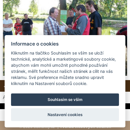
Informace o cookies
Kliknutím na tlačítko Souhlasím se vším se uloží
technické, analytické a marketingové soubory cookie,
abychom vám mohli umožnit pohodlné používání
stránek, měřit funkčnost našich stránek a cílit na vás
reklamu. Své preference můžete snadno upravit
kliknutím na Nastavení souborů cookie.
← Předchozí
Další →
Zpět do složky
Automatické procházení:
3
|
4
|
5
|
6
|
7
(čas ve vteřinách)
Souhlasím se vším
Nastavení cookies
© 2026 eStránky.cz
|
Tvorba webových stránek