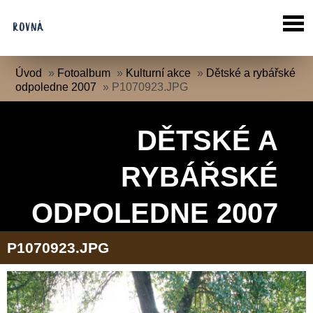
Úvod
»
Fotoalbum
»
Kulturní akce
»
Dětské a rybářské
odpoledne 2007
»
P1070923.JPG
DĚTSKÉ A
RYBÁŘSKÉ
ODPOLEDNE 2007
P1070923.JPG