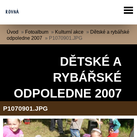
Úvod
»
Fotoalbum
»
Kulturní akce
»
Dětské a rybářské
odpoledne 2007
»
P1070901.JPG
DĚTSKÉ A
RYBÁŘSKÉ
ODPOLEDNE 2007
P1070901.JPG