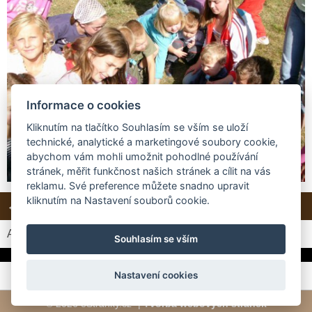
Informace o cookies
Kliknutím na tlačítko Souhlasím se vším se uloží
technické, analytické a marketingové soubory cookie,
abychom vám mohli umožnit pohodlné používání
stránek, měřit funkčnost našich stránek a cílit na vás
reklamu. Své preference můžete snadno upravit
kliknutím na Nastavení souborů cookie.
← Předchozí
Další →
Zpět do složky
Automatické procházení:
3
|
4
|
5
|
6
|
7
(čas ve vteřinách)
Souhlasím se vším
Nastavení cookies
© 2026 eStránky.cz
|
Tvorba webových stránek