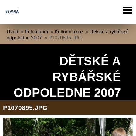
Úvod
»
Fotoalbum
»
Kulturní akce
»
Dětské a rybářské
odpoledne 2007
»
P1070895.JPG
DĚTSKÉ A
RYBÁŘSKÉ
ODPOLEDNE 2007
P1070895.JPG