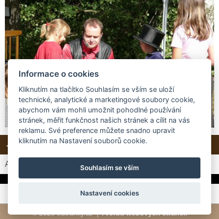
Informace o cookies
Kliknutím na tlačítko Souhlasím se vším se uloží
technické, analytické a marketingové soubory cookie,
abychom vám mohli umožnit pohodlné používání
stránek, měřit funkčnost našich stránek a cílit na vás
reklamu. Své preference můžete snadno upravit
kliknutím na Nastavení souborů cookie.
← Předchozí
Další →
Zpět do složky
Automatické procházení:
3
|
4
|
5
|
6
|
7
(čas ve vteřinách)
Souhlasím se vším
Nastavení cookies
© 2026 eStránky.cz
|
Tvorba webových stránek