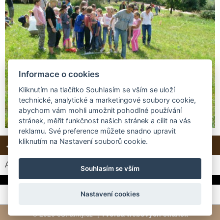
Informace o cookies
Kliknutím na tlačítko Souhlasím se vším se uloží
technické, analytické a marketingové soubory cookie,
abychom vám mohli umožnit pohodlné používání
stránek, měřit funkčnost našich stránek a cílit na vás
reklamu. Své preference můžete snadno upravit
kliknutím na Nastavení souborů cookie.
← Předchozí
Další →
Zpět do složky
Automatické procházení:
3
|
4
|
5
|
6
|
7
(čas ve vteřinách)
Souhlasím se vším
Nastavení cookies
© 2026 eStránky.cz
|
Tvorba webových stránek