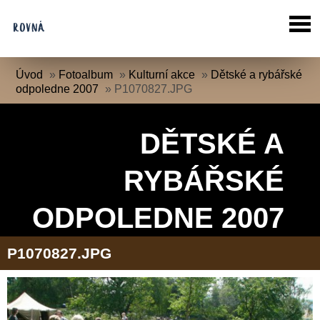
Úvod
»
Fotoalbum
»
Kulturní akce
»
Dětské a rybářské
odpoledne 2007
»
P1070827.JPG
DĚTSKÉ A
RYBÁŘSKÉ
ODPOLEDNE 2007
P1070827.JPG