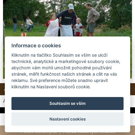
Informace o cookies
Kliknutím na tlačítko Souhlasím se vším se uloží
technické, analytické a marketingové soubory cookie,
abychom vám mohli umožnit pohodlné používání
stránek, měřit funkčnost našich stránek a cílit na vás
reklamu. Své preference můžete snadno upravit
kliknutím na Nastavení souborů cookie.
← Předchozí
Další →
Zpět do složky
Automatické procházení:
3
|
4
|
5
|
6
|
7
(čas ve vteřinách)
Souhlasím se vším
Nastavení cookies
© 2026 eStránky.cz
|
Tvorba webových stránek