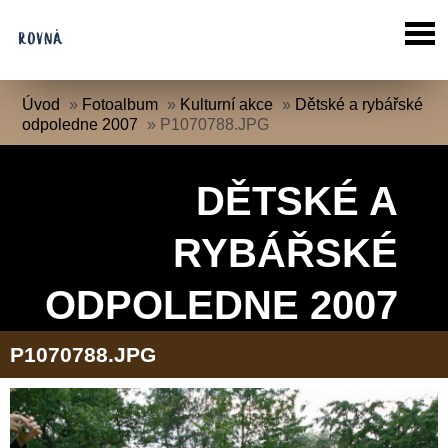
Úvod
»
Fotoalbum
»
Kulturní akce
»
Dětské a rybářské
odpoledne 2007
»
P1070788.JPG
DĚTSKÉ A
RYBÁŘSKÉ
ODPOLEDNE 2007
P1070788.JPG